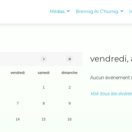
Médias
Brennig Ar C'hurnig
I
vendredi, 
›
»
vendredi
samedi
dimanche
Aucun événement n'
1
2
Voir tous les évén
7
8
9
14
15
16