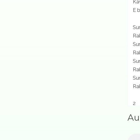
Ka
E b
Su
Ra
Su
Rak
Su
Ra
Su
Rak
2
Ka
Au
E b
3