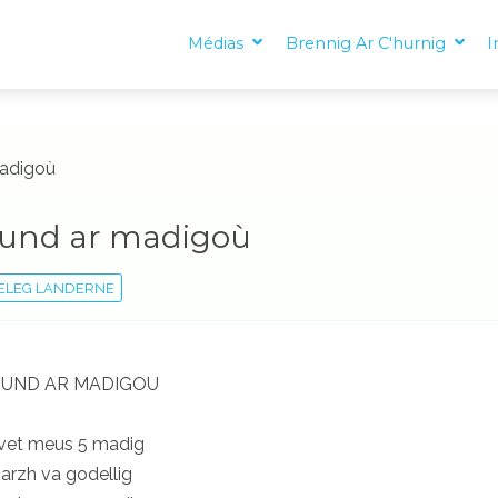
Médias
Brennig Ar C'hurnig
I
madigoù
und ar madigoù
ELEG LANDERNE
UND AR MADIGOU
vet meus 5 madig
arzh va godellig