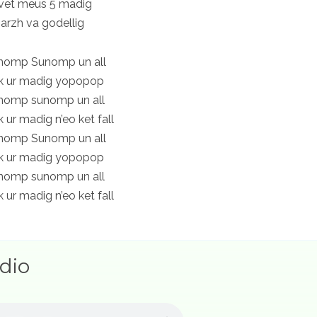
vet meus 5 madig
arzh va godellig
nomp Sunomp un all
k ur madig yopopop
nomp sunomp un all
 ur madig n’eo ket fall
nomp Sunomp un all
k ur madig yopopop
nomp sunomp un all
 ur madig n’eo ket fall
vet meus 4 madig
dio
arzh va godellig