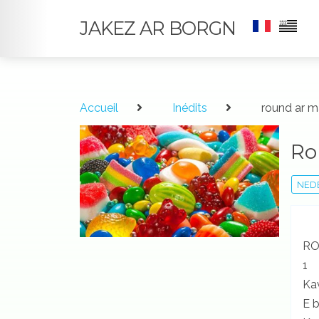
JAKEZ AR BORGN
Accueil
Inédits
round ar 
Ro
NED
RO
1
Ka
E b